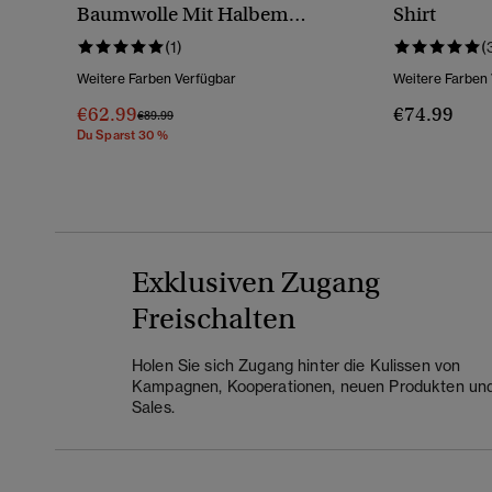
Baumwolle Mit Halbem
Shirt
Reißverschluss
(1)
(
Weitere Farben Verfügbar
Weitere Farben
€62.99
€74.99
Preis Wurde Reduziert Von
Bis
€89.99
Du Sparst 30 %
Exklusiven Zugang
Freischalten
Holen Sie sich Zugang hinter die Kulissen von
Kampagnen, Kooperationen, neuen Produkten un
Sales.