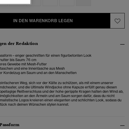
IN DEN WARENKORB LEGEN
en der Redaktion
ssform – enger geschnitten für einen figurbetonten Look
hulter bis Saum: 76 cm
eres Gewebe mit Mesh-Futter
rtaschen und eine Innentasche aus Mesh
rer Kordelzug am Saum und an den Manschetten
 einfacheren Weg, sich vor der Kälte zu schützen, als mit einem unserer
ndcheater, und die Ultimate Windjacke ohne Kapuze erfüllt genau diesen
pellagige Reißverschluss und der hohe gerippte Kragen halten den Wind ab,
llmöglichkeiten an den Ärmeln und am Saum sorgen dafür, dass du nicht
imalistische Logos kreieren einen eleganten und schlichten Look, sodass du
tück nach deinen Wünschen stylen kannst.
 Passform