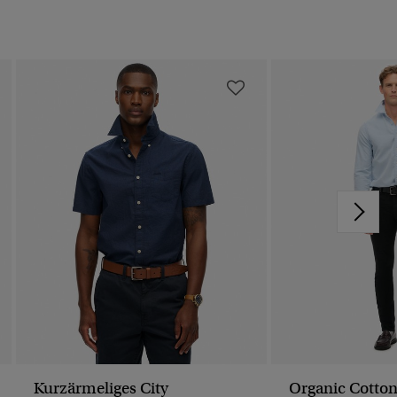
Kurzärmeliges City
Organic Cotton