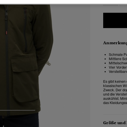
Anmerkung
Schmale Pa
Mittlere Sc
Mittelschw
Vier Vorde
Verstellba
Es gibt keinen
klassischen Wi
Zweck. Der dop
und die Verste
auskühlst. Min
das Kleidungss
4
5
6
Größe und