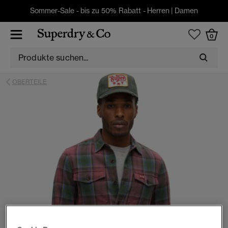
Sommer-Sale - bis zu 50% Rabatt -
Herren
|
Damen
0
OBERTEILE