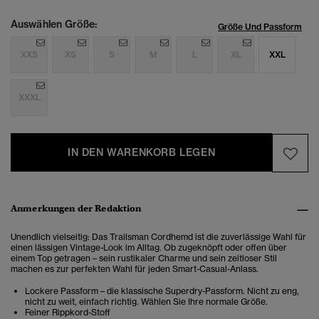
Auswählen Größe:
Größe Und Passform
XXS
XS
S
M
L
XL
XXL
XXXL
IN DEN WARENKORB LEGEN
Anmerkungen der Redaktion
Unendlich vielseitig: Das Trailsman Cordhemd ist die zuverlässige Wahl für
einen lässigen Vintage-Look im Alltag. Ob zugeknöpft oder offen über
einem Top getragen – sein rustikaler Charme und sein zeitloser Stil
machen es zur perfekten Wahl für jeden Smart-Casual-Anlass.
Lockere Passform – die klassische Superdry-Passform. Nicht zu eng,
nicht zu weit, einfach richtig. Wählen Sie Ihre normale Größe.
Feiner Rippkord-Stoff