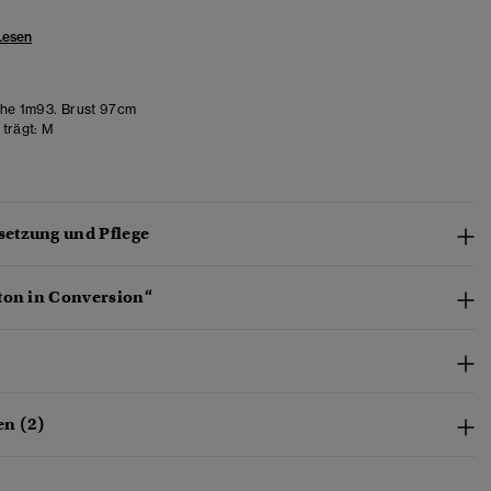
Lesen
he 1m93. Brust 97cm
trägt:
M
etzung und Pflege
ton in Conversion“
n (2)