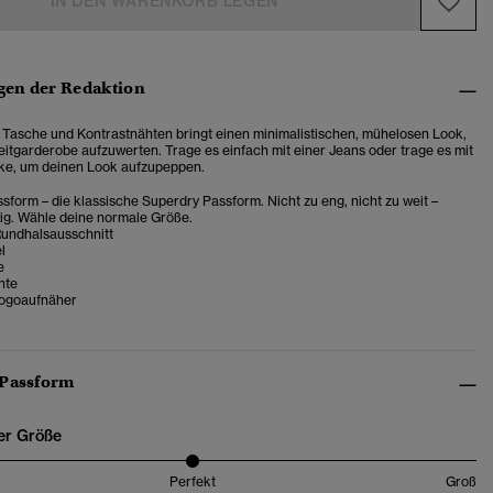
IN DEN WARENKORB LEGEN
en der Redaktion
t Tasche und Kontrastnähten bringt einen minimalistischen, mühelosen Look,
eitgarderobe aufzuwerten.
Trage es einfach mit einer Jeans oder trage es mit
ke, um deinen Look aufzupeppen.
sform – die klassische Superdry Passform. Nicht zu eng, nicht zu weit –
tig. Wähle deine normale Größe.
Rundhalsausschnitt
l
e
hte
ogoaufnäher
 Passform
er Größe
Perfekt
Groß