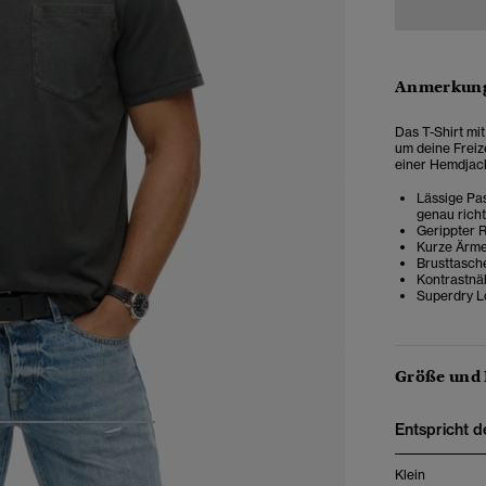
Anmerkung
Das T-Shirt mi
um deine Freiz
einer Hemdjac
Lässige Pas
genau rich
Gerippter 
Kurze Ärme
Brusttasch
Kontrastnä
Superdry L
Größe und
Entspricht d
4
5
6
7
Klein