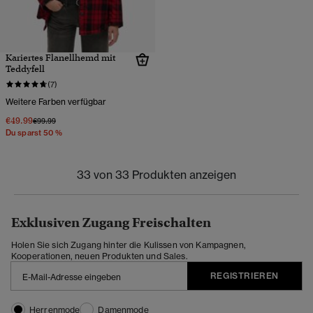
Kariertes Flanellhemd mit
Teddyfell
(7)
Weitere Farben verfügbar
€49.99
Preis wurde reduziert von
bis
€99.99
Du sparst 50 %
33 von 33 Produkten anzeigen
Exklusiven Zugang Freischalten
Holen Sie sich Zugang hinter die Kulissen von Kampagnen,
Kooperationen, neuen Produkten und Sales.
REGISTRIEREN
Herrenmode
Damenmode