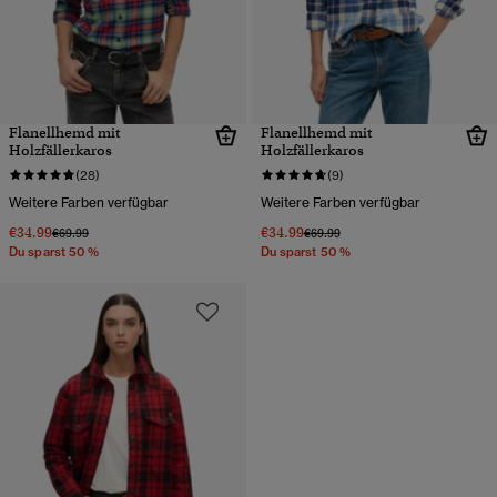
Flanellhemd mit
Flanellhemd mit
Holzfällerkaros
Holzfällerkaros
(28)
(9)
Weitere Farben verfügbar
Weitere Farben verfügbar
€34.99
€34.99
Preis wurde reduziert von
bis
Preis wurde reduziert von
bis
€69.99
€69.99
Du sparst 50 %
Du sparst 50 %