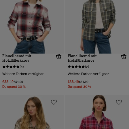
Flanellhemd mit
Flanellhemd mit
Holzfällerkaros
Holzfällerkaros
(4)
(2)
Weitere Farben verfügbar
Weitere Farben verfügbar
€38.49
€38.49
Preis wurde reduziert von
bis
Preis wurde reduziert von
bis
€54.99
€54.99
Du sparst 30 %
Du sparst 30 %