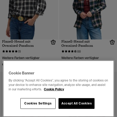
Flanell-Hemd mit
Flanell-Hemd mit
Oversized-Passform
Oversized-Passform
(1)
(8)
Weitere Farben verfügbar
Weitere Farben verfügbar
€54.99
€54.99
Cookie Banner
By clicking “Accept All Cookies”, you agree to the storing of cookies on
your device to enhance site navigation, analyze site usage, and assist
in our marketing efforts.
Cookie Policy
Cookies Settings
Accept All Cookies