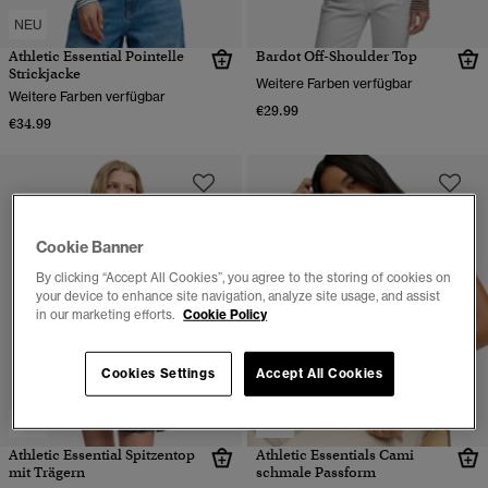
NEU
Athletic Essential Pointelle
Bardot Off-Shoulder Top
Strickjacke
Weitere Farben verfügbar
Weitere Farben verfügbar
€29.99
€34.99
Cookie Banner
By clicking “Accept All Cookies”, you agree to the storing of cookies on
your device to enhance site navigation, analyze site usage, and assist
in our marketing efforts.
Cookie Policy
Cookies Settings
Accept All Cookies
NEU
NEU
Athletic Essential Spitzentop
Athletic Essentials Cami
mit Trägern
schmale Passform