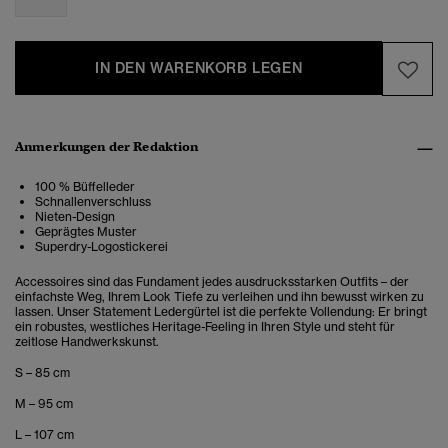
IN DEN WARENKORB LEGEN
Anmerkungen der Redaktion
100 % Büffelleder
Schnallenverschluss
Nieten-Design
Geprägtes Muster
Superdry-Logostickerei
Accessoires sind das Fundament jedes ausdrucksstarken Outfits – der
einfachste Weg, Ihrem Look Tiefe zu verleihen und ihn bewusst wirken zu
lassen. Unser Statement Ledergürtel ist die perfekte Vollendung: Er bringt
ein robustes, westliches Heritage-Feeling in Ihren Style und steht für
zeitlose Handwerkskunst.
S – 85 cm
M – 95 cm
L – 107 cm