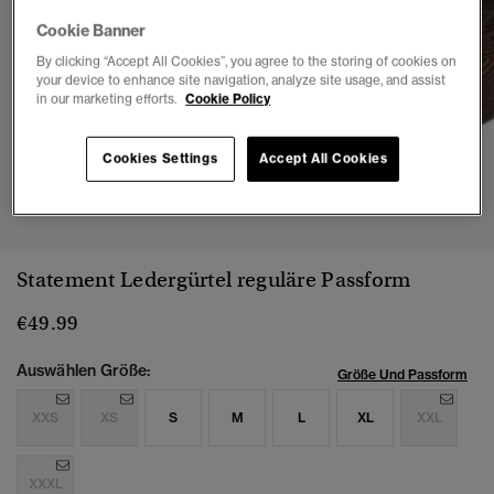
Cookie Banner
By clicking “Accept All Cookies”, you agree to the storing of cookies on
your device to enhance site navigation, analyze site usage, and assist
in our marketing efforts.
Cookie Policy
Cookies Settings
Accept All Cookies
1
2
3
4
Statement Ledergürtel reguläre Passform
€49.99
Auswählen Größe:
Größe Und Passform
XXS
XS
S
M
L
XL
XXL
XXXL