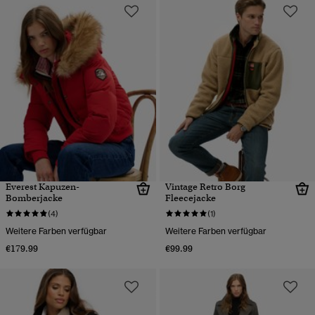
Everest Kapuzen-
Vintage Retro Borg
Bomberjacke
Fleecejacke
(4)
(1)
Weitere Farben verfügbar
Weitere Farben verfügbar
€179.99
€99.99