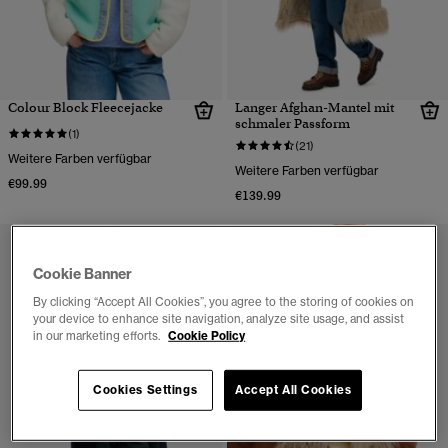
Colour Block Fleecejacke
Langer Afghan-Mantel mit
schmaler Passform
(1)
(21)
Weitere Farben verfügbar
Weitere Farben verfügbar
€99.99
€139.99
Cookie Banner
By clicking “Accept All Cookies”, you agree to the storing of cookies on
your device to enhance site navigation, analyze site usage, and assist
in our marketing efforts.
Cookie Policy
Cookies Settings
Accept All Cookies