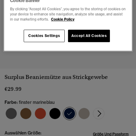
Cookie Banner
By clicking “Accept All Cookies”, you agree to the storing of cookies on
your device to enhance site navigation, analyze site usage, and assist
in our marketing efforts.
Cookie Policy
Cookies Settings
Accept All Cookies
1
2
Surplus Beaniemütze aus Strickgewebe
€29.99
Farbe:
finster marineblau
Ausgewählt
Auswählen Größe:
Größe Und Passform