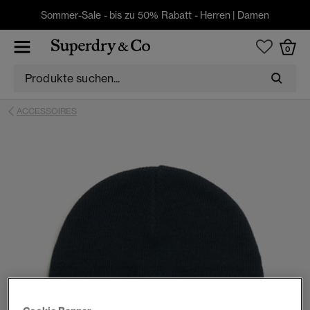
Sommer-Sale - bis zu 50% Rabatt -
Herren
|
Damen
0
ACCESSOIRES