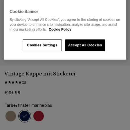
Cookie Banner
By clicking “Accept All Cookies”, you agree to the storing of cookies on
your device to enhance site navigation, analyze site usage, and assist
in our marketing efforts.
Cookie Policy
Cookies Settings
Accept All Cookies
1
2
3
4
5
Vintage Kappe mit Stickerei
(2)
€29.99
Farbe:
finster marineblau
Ausgewählt