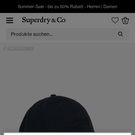
Sommer-Sale - bis zu 50% Rabatt -
Herren
|
Damen
0
ACCESSOIRES