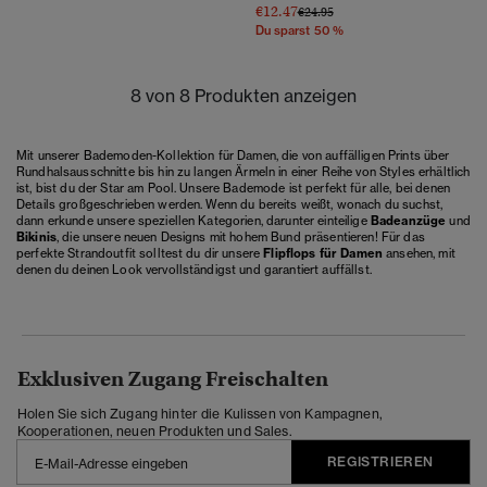
€12.47
Preis wurde reduziert von
bis
€24.95
Du sparst 50 %
8 von 8 Produkten anzeigen
Mit unserer Bademoden-Kollektion für Damen, die von auffälligen Prints über
Rundhalsausschnitte bis hin zu langen Ärmeln in einer Reihe von Styles erhältlich
ist, bist du der Star am Pool. Unsere Bademode ist perfekt für alle, bei denen
Details großgeschrieben werden. Wenn du bereits weißt, wonach du suchst,
dann erkunde unsere speziellen Kategorien, darunter einteilige
Badeanzüge
und
Bikinis
, die unsere neuen Designs mit hohem Bund präsentieren! Für das
perfekte Strandoutfit solltest du dir unsere
Flipflops für Damen
ansehen, mit
denen du deinen Look vervollständigst und garantiert auffällst.
Exklusiven Zugang Freischalten
Holen Sie sich Zugang hinter die Kulissen von Kampagnen,
Kooperationen, neuen Produkten und Sales.
REGISTRIEREN