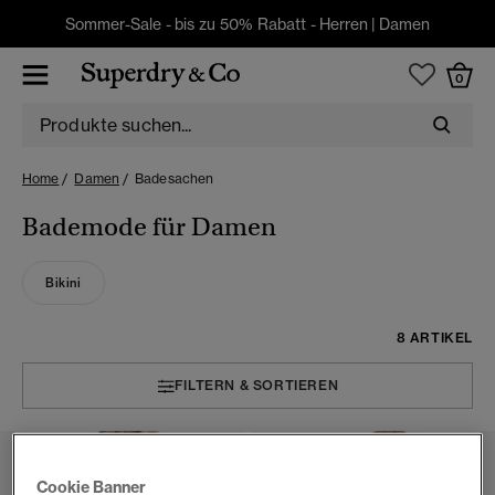
Sommer-Sale - bis zu 50% Rabatt -
Herren
|
Damen
0
Home
Damen
Badesachen
Bademode für Damen
Bikini
8 ARTIKEL
FILTERN & SORTIEREN
Cookie Banner