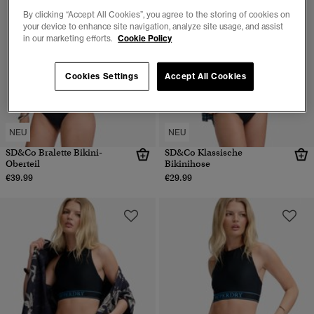
By clicking “Accept All Cookies”, you agree to the storing of cookies on
your device to enhance site navigation, analyze site usage, and assist
in our marketing efforts.
Cookie Policy
Cookies Settings
Accept All Cookies
NEU
NEU
SD&Co Bralette Bikini-
SD&Co Klassische
Oberteil
Bikinihose
€39.99
€29.99