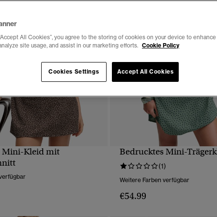
anner
“Accept All Cookies”, you agree to the storing of cookies on your device to enhance 
analyze site usage, and assist in our marketing efforts.
Cookie Policy
Cookies Settings
Accept All Cookies
 Mini-Kleid mit
Bedrucktes Mini-Trägerk
SCHNELLANSICHT
SCHNELLANSICH
nitt
(1)
verfügbar
Weitere Farben verfügbar
€54.99