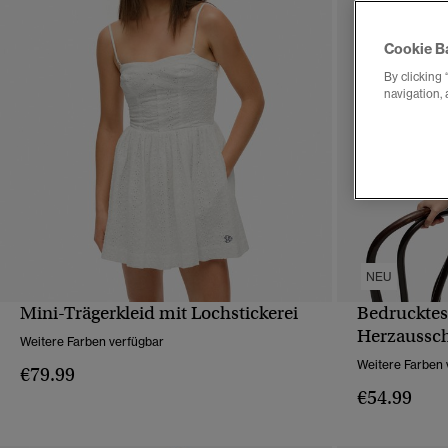
Cookie B
By clicking 
navigation, 
NEU
Mini-Trägerkleid mit Lochstickerei
Bedrucktes
SCHNELLANSICHT
Herzaussch
Weitere Farben verfügbar
Weitere Farben 
€79.99
€54.99