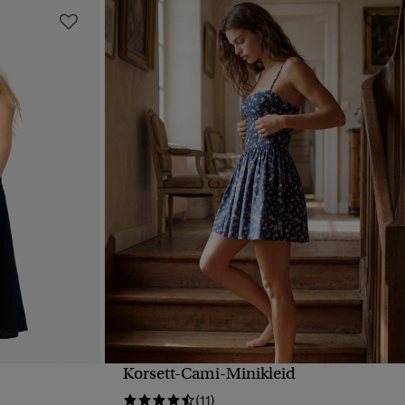
Korsett-Cami-Minikleid
T
SCHNELLANSICHT
(11)