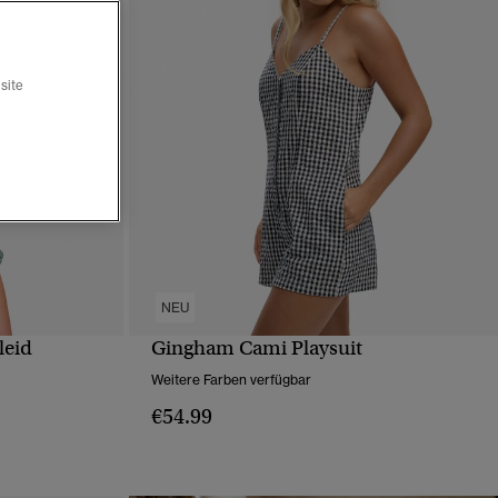
site
NEU
leid
Gingham Cami Playsuit
T
SCHNELLANSICHT
Weitere Farben verfügbar
€54.99