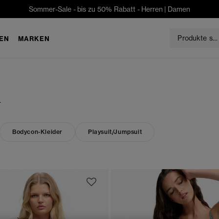
Sommer-Sale - bis zu 50% Rabatt -
Herren
|
Damen
EN
MARKEN
n
Bodycon-Kleider
Playsuit/Jumpsuit