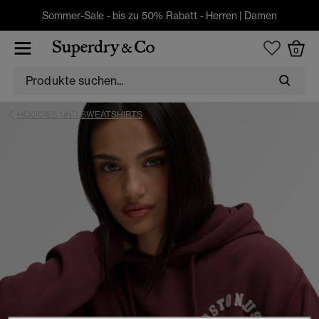
Sommer-Sale - bis zu 50% Rabatt -
Herren
|
Damen
0
HOODIES UND SWEATSHIRTS