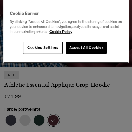
Cookie Banner
By clicking “Accept All Cookies”, you agree to the storing of cookies on
your device to enhance site navigation, analyze site usage, and assist
in our marketing efforts.
Cookie Policy
Cookies Settings
Accept All Cookies
1
2
3
4
5
6
7
NEU
Athletic Essential Applique Crop-Hoodie
€74.99
Farbe:
portweinrot
Ausgewählt