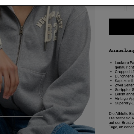
34
3
Anmerkung
Lockere Pas
genau rich
Cropped-L
Durchgehen
Kapuze mit
Zwei Seite
Gerippter
Leicht ange
Vintage-App
Superdry-L
Die Athletic E
Freizeitbasic. 
4
5
6
7
auf der Brust v
Tage, an denen