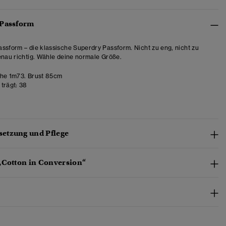
 Passform
ssform – die klassische Superdry Passform. Nicht zu eng, nicht zu
enau richtig. Wähle deine normale Größe.
he 1m73. Brust 85cm
trägt:
38
etzung und Pflege
„Cotton in Conversion“