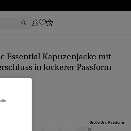
0
ic Essential Kapuzenjacke mit
rschluss in lockerer Passform
meliert
Ausgewählt
site
röße:
Größe Und Passform