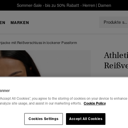
Sommer-Sale - bis zu 50% Rabatt -
Herren
|
Damen
EN
MARKEN
njacke mit Reißverschluss in lockerer Passform
Athlet
Reißve
€74.99
anner
Farbe:
grau 
“Accept All Cookies”, you agree to the storing of cookies on your device to enhance 
analyze site usage, and assist in our marketing efforts.
Cookie Policy
Auswählen G
Cookies Settings
Accept All Cookies