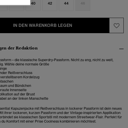
6
38
40
42
44
46
IN DEN WARENKORB LEGEN
en der Redaktion
sform – die klassische Superdry-Passform. Nicht zu eng, nicht zu weit,
tig. Wähle deine normale Größe
änge
der Reißverschluss
 verstellbarem Kordelzug
ntaschen
 Saum und Bündchen
raute Innenseite
likation auf der Brust
abel an der linken Manschette
ssential Kapuzenjacke mit Reißverschluss in lockerer Passform ist dein neues
Mit ihrer lockeren, kurzen Passform und der Vintage-inspirierten Applikation
erbindet sie klassischen Sportstil mit modernem Streetwear-Flair. Perfekt für
 du Komfort mit einer Prise Coolness kombinieren möchtest.