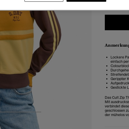
34
3
Anmerkung
Lockere Pas
einfach per
Colourbloc
Durchgehen
Streifendet
Gerippter 
Aufgedruckt
Gestickte 
Das Cult Zip T
Mit ausdruckss
verbindet dies
geschlossen zu
der mühelos vo
4
5
6
7