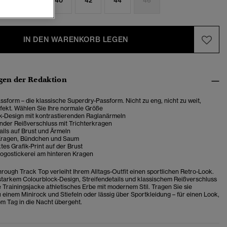
6
38
40
42
44
46
IN DEN WARENKORB LEGEN
en der Redaktion
sform – die klassische Superdry-Passform. Nicht zu eng, nicht zu weit,
fekt. Wählen Sie Ihre normale Größe
k-Design mit kontrastierenden Raglanärmeln
der Reißverschluss mit Trichterkragen
ails auf Brust und Ärmeln
Kragen, Bündchen und Saum
es Grafik-Print auf der Brust
Logostickerei am hinteren Kragen
hrough Track Top verleiht Ihrem Alltags-Outfit einen sportlichen Retro-Look.
tarkem Colourblock-Design, Streifendetails und klassischem Reißverschluss
e Trainingsjacke athletisches Erbe mit modernem Stil. Tragen Sie sie
 einem Minirock und Stiefeln oder lässig über Sportkleidung – für einen Look,
m Tag in die Nacht übergeht.