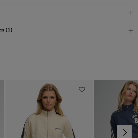
n (1)