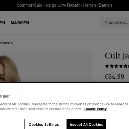
Sommer-Sale - bis zu 50% Rabatt -
Herren
|
Damen
EN
MARKEN
Passform
Cult J
€64.99
Farbe:
Kaff
anner
“Accept All Cookies”, you agree to the storing of cookies on your device to enhance 
analyze site usage, and assist in our marketing efforts.
Cookie Policy
Auswählen G
Cookies Settings
Accept All Cookies