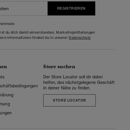
REGISTRIEREN
menmode
rst du dich damit einverstanden, Marketingmitteilungen
tere Informationen findest du in unserer
Datenschutz
nen
Store suchen
nis
Der Store Locator soll dir dabei
helfen, das nächstgelegene Geschäft
schäftsbedingungen
in deiner Nähe zu finden.
klärung
STORE LOCATOR
mmung
lungen