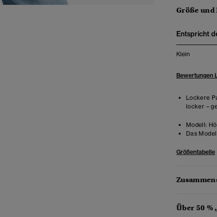
Größe und
Entspricht d
Klein
Bewertungen 
Lockere Pa
locker – g
Modell:
Höh
Das Model 
Größentabelle
Zusammens
Über 50 % 