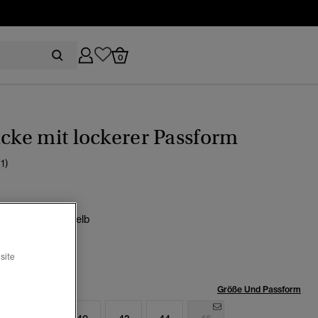
0
acke mit lockerer Passform
(1)
eebraun/Küstengelb
Ausgewählt
site
röße:
Größe Und Passform