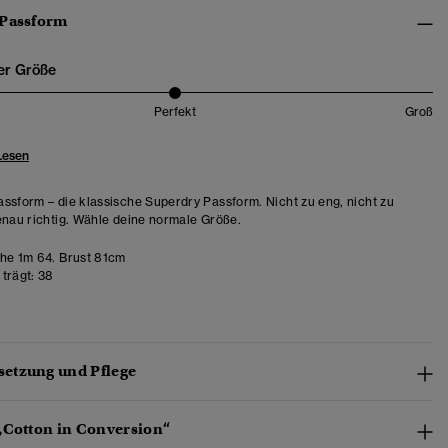
 Passform
er Größe
Perfekt
Groß
Lesen
ssform – die klassische Superdry Passform. Nicht zu eng, nicht zu
enau richtig. Wähle deine normale Größe.
e 1m 64. Brust 81cm
trägt:
38
etzung und Pflege
„Cotton in Conversion“