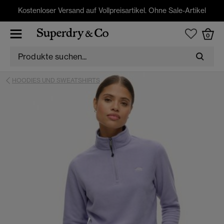
Kostenloser Versand auf Vollpreisartikel. Ohne Sale-Artikel
0
HOODIES UND SWEATSHIRTS