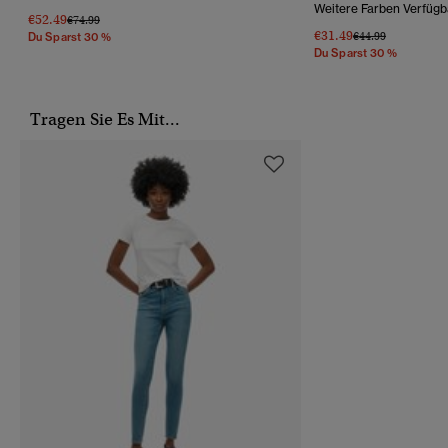
Weitere Farben Verfügb
€52.49
Preis Wurde Reduziert Von
Bis
€74.99
€31.49
Preis Wurde Reduz
Bis
€44.99
Du Sparst 30 %
Du Sparst 30 %
Tragen Sie Es Mit...