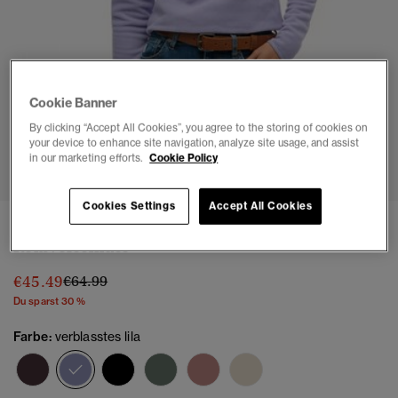
Cookie Banner
By clicking “Accept All Cookies”, you agree to the storing of cookies on
your device to enhance site navigation, analyze site usage, and assist
1
2
3
4
5
6
in our marketing efforts.
Cookie Policy
Cookies Settings
Accept All Cookies
Polar Fleecepullover mit halbem
Reißverschluss
Preis wurde reduziert von
bis
€45.49
€64.99
Du sparst 30 %
Farbe:
verblasstes lila
Ausgewählt