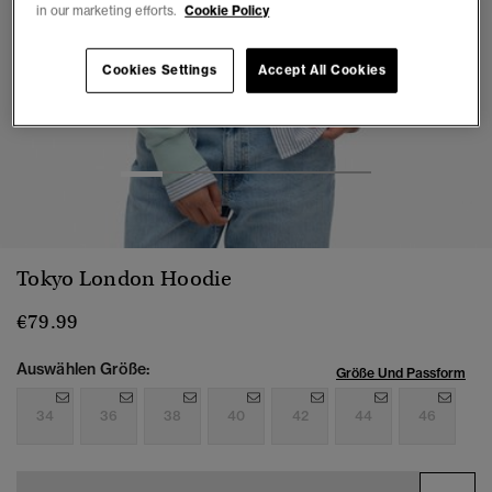
in our marketing efforts.
Cookie Policy
Cookies Settings
Accept All Cookies
1
2
3
4
5
6
Tokyo London Hoodie
€79.99
Auswählen Größe:
Größe Und Passform
34
36
38
40
42
44
46