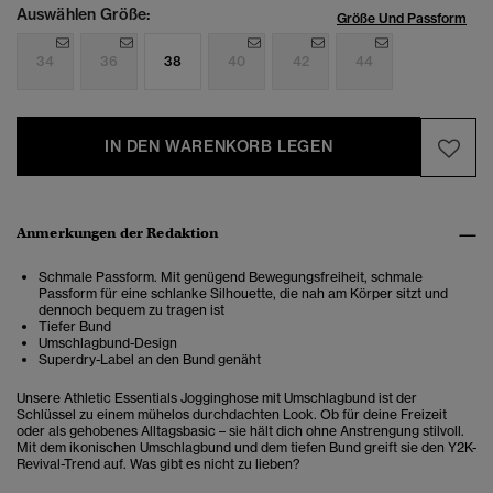
Auswählen Größe:
Größe Und Passform
34
36
38
40
42
44
IN DEN WARENKORB LEGEN
Anmerkungen der Redaktion
Schmale Passform. Mit genügend Bewegungsfreiheit, schmale
Passform für eine schlanke Silhouette, die nah am Körper sitzt und
dennoch bequem zu tragen ist
Tiefer Bund
Umschlagbund-Design
Superdry-Label an den Bund genäht
Unsere Athletic Essentials Jogginghose mit Umschlagbund ist der
Schlüssel zu einem mühelos durchdachten Look. Ob für deine Freizeit
oder als gehobenes Alltagsbasic – sie hält dich ohne Anstrengung stilvoll.
Mit dem ikonischen Umschlagbund und dem tiefen Bund greift sie den Y2K-
Revival-Trend auf. Was gibt es nicht zu lieben?