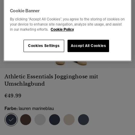
Cookie Banner
By clicking “Accept All Cookies”, you agree to the storing of cookies on
your device to enhance site navigation, analyze site usage, and assist
in our marketing efforts.
Cookie Policy
Cookies Settings
Accept All Cookies
1
2
3
4
5
6
Athletic Essentials Jogginghose mit
Umschlagbund
€49.99
Farbe:
lauren marineblau
Ausgewählt