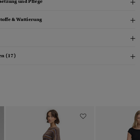
etzung und Pflege
toffe & Wattierung
en (17)