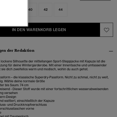
6
38
40
42
44
IN DEN WARENKORB LEGEN
en der Redaktion
 lockere Silhouette der mittellangen Sport-Steppjacke mit Kapuze ist die
zung für deine Wintergarderobe. Mit einer Innentasche und umfassender
t sie dich zweifellos warm und modisch, wohin du auch gehst.
sform – die klassische Superdry-Passform. Nicht zu schmal, nicht zu weit,
tig. Wähle deine normale Größe
ter bis Saum: 74 cm
isend - Dieser Stoff wurde mit einer fortschrittlichen wasserabweisenden
ng versehen
ern-Design
 wattiert, einschließlich der Kapuze
luss- und Druckknopfverschluss
erschlusstaschen vorne
e
mel mit Daumenloch