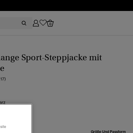
0
lange Sport-Steppjacke mit
e
(17)
arz
Ausgewählt
site
röße:
Größe Und Passform