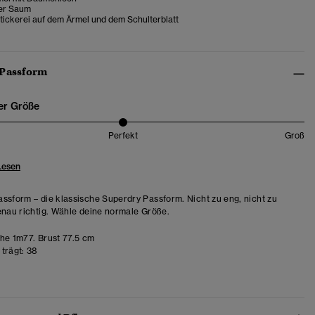
rer Saum
tickerei auf dem Ärmel und dem Schulterblatt
 Passform
er Größe
Perfekt
Groß
Lesen
ssform – die klassische Superdry Passform. Nicht zu eng, nicht zu
enau richtig. Wähle deine normale Größe.
e 1m77. Brust 77.5 cm
trägt:
38