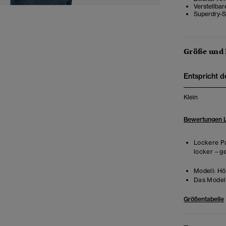
Verstellba
Superdry-S
Größe und
Entspricht d
Klein
Bewertungen 
Lockere Pa
locker – g
Modell:
Höh
Das Model 
Größentabelle