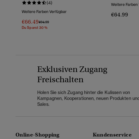
(4)
Weitere Farben
Weitere Farben Verfügbar
€64.99
€66.49
Preis Wurde Reduziert Von
Bis
€94.99
Du Sparst 30 %
Exklusiven Zugang
Freischalten
Holen Sie sich Zugang hinter die Kulissen von
Kampagnen, Kooperationen, neuen Produkten un
Sales.
Online-Shopping
Kundenservice