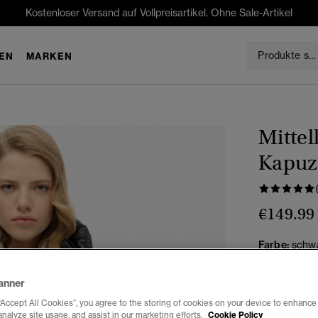
Kostenloser Versand auf Vollpreisartikel. Ohne Sale-Artikel
EN
MARKEN
Mittel
Kapuz
€149.99
Farbe:
schw
anner
“Accept All Cookies”, you agree to the storing of cookies on your device to enhance 
Auswählen G
analyze site usage, and assist in our marketing efforts.
Cookie Policy