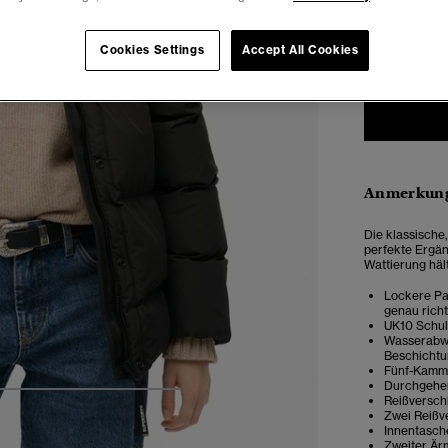
34
3
Cookies Settings
Accept All Cookies
Anmerkung
Die klassische,
perfekte Ergän
Wattierung häl
Lockere Pas
genau rich
UK10 Schul
Wasserabwe
Beschichtu
Fünf-Kamm
Durchgehend
5
6
7
8
9
Reißversch
Zwei Reißv
Innentasch
Zweiter Är