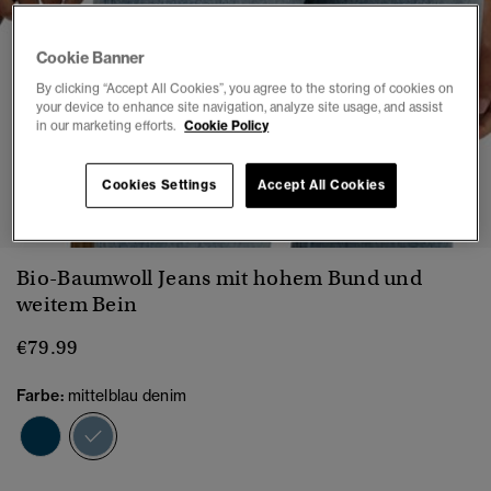
Cookie Banner
By clicking “Accept All Cookies”, you agree to the storing of cookies on
your device to enhance site navigation, analyze site usage, and assist
in our marketing efforts.
Cookie Policy
1
2
3
4
5
6
Cookies Settings
Accept All Cookies
Bio-Baumwoll Jeans mit hohem Bund und
weitem Bein
€79.99
Farbe:
mittelblau denim
Ausgewählt