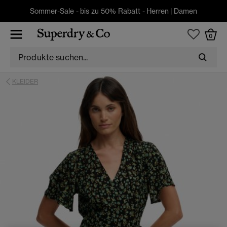
Sommer-Sale - bis zu 50% Rabatt -
Herren
|
Damen
0
KLEIDER