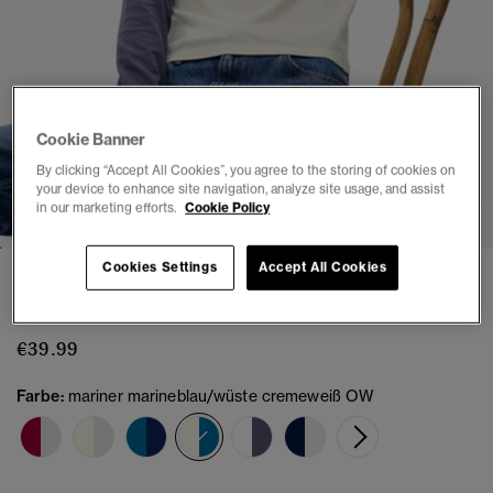
Cookie Banner
By clicking “Accept All Cookies”, you agree to the storing of cookies on
1
2
3
4
5
6
your device to enhance site navigation, analyze site usage, and assist
in our marketing efforts.
Cookie Policy
Cookies Settings
Accept All Cookies
Essential Baseballoberteil mit langen Ärmeln
und Logo
€39.99
Farbe:
mariner marineblau/wüste cremeweiß OW
Ausgewählt