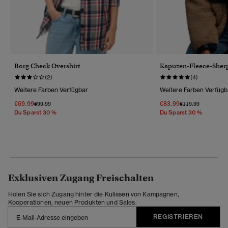
Borg Check Overshirt
Kapuzen-Fleece-Sher
(2)
(4)
Weitere Farben Verfügbar
Weitere Farben Verfügb
€69.99
€83.99
Preis Wurde Reduziert Von
Bis
Preis Wurde Reduz
Bis
€99.99
€119.99
Du Sparst 30 %
Du Sparst 30 %
Exklusiven Zugang Freischalten
Holen Sie sich Zugang hinter die Kulissen von Kampagnen,
Kooperationen, neuen Produkten und Sales.
REGISTRIEREN