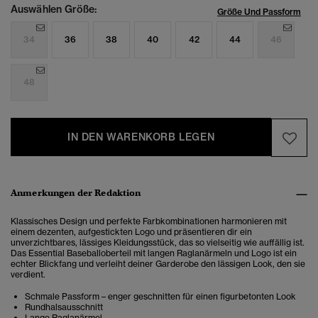
Auswählen Größe:
Größe Und Passform
34
36
38
40
42
44
46
48
IN DEN WARENKORB LEGEN
Anmerkungen der Redaktion
Klassisches Design und perfekte Farbkombinationen harmonieren mit
einem dezenten, aufgestickten Logo und präsentieren dir ein
unverzichtbares, lässiges Kleidungsstück, das so vielseitig wie auffällig ist.
Das Essential Baseballoberteil mit langen Raglanärmeln und Logo ist ein
echter Blickfang und verleiht deiner Garderobe den lässigen Look, den sie
verdient.
Schmale Passform – enger geschnitten für einen figurbetonten Look
Rundhalsausschnitt
Lange Raglanärmel