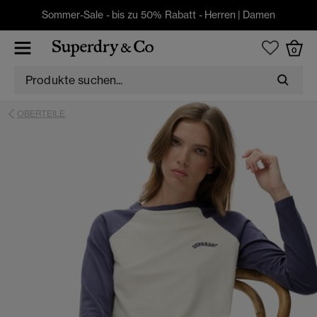
Sommer-Sale - bis zu 50% Rabatt -
Herren
|
Damen
0
OBERTEILE