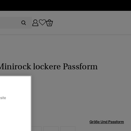
0
Minirock lockere Passform
eiß
site
Ausgewählt
röße:
Größe Und Passform