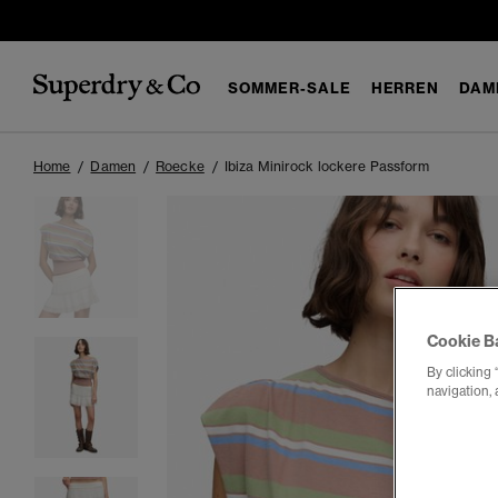
SOMMER-SALE
HERREN
DAM
Home
Damen
Roecke
Ibiza Minirock lockere Passform
Cookie B
By clicking 
navigation, 