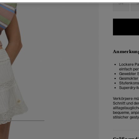
34
3
Anmerkung
Lockere Pas
einfach pe
Gewebter St
Gesmokter
Stufenkons
Superdry-
Verkörpere müh
Schnitt und de
alltagstauglic
bequeme, anpa
stilsicher gest
4
5
6
7