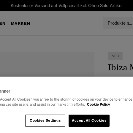
Kostenloser Versand auf Vollpreisartikel. Ohne Sale-Artikel
EN
MARKEN
NEU
Ibiza 
€54.99
anner
Farbe:
wollw
“Accept All Cookies”, you agree to the storing of cookies on your device to enhance 
analyze site usage, and assist in our marketing efforts.
Cookie Policy
Cookies Settings
Accept All Cookies
Auswählen G