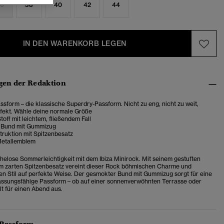
6
38
40
42
44
IN DEN WARENKORB LEGEN
en der Redaktion
sform – die klassische Superdry-Passform. Nicht zu eng, nicht zu weit,
rfekt. Wähle deine normale Größe
off mit leichtem, fließendem Fall
 Bund mit Gummizug
truktion mit Spitzenbesatz
Metallemblem
elose Sommerleichtigkeit mit dem Ibiza Minirock. Mit seinem gestuften
m zarten Spitzenbesatz vereint dieser Rock böhmischen Charme und
hen Stil auf perfekte Weise. Der gesmokter Bund mit Gummizug sorgt für eine
ssungsfähige Passform – ob auf einer sonnenverwöhnten Terrasse oder
ylt für einen Abend aus.