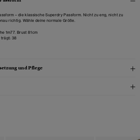
 Passform
ssform – die klassische Superdry Passform. Nicht zu eng, nicht zu
enau richtig. Wähle deine normale Größe.
e 1m77. Brust 81cm
trägt:
38
etzung und Pflege