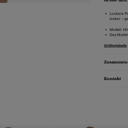
Größe und
Lockere Pa
locker – g
Modell:
Höh
Das Model 
Größentabelle
Zusammens
Kontakt