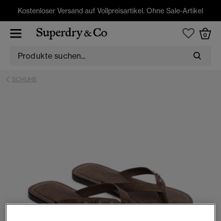
Kostenloser Versand auf Vollpreisartikel. Ohne Sale-Artikel
0
SCHUHE