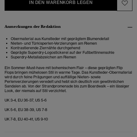
IN DEN WARENKORB LEGEN
Anmerkungen der Redaktion
Obermaterial aus Kunstleder mit geprägtem Blumendetail
Nieten- und Türkisperlen-Verzierungen am Riemen
Kontrastierende Ziernähte durchgehend
Geprägte Superdry-Logostickerei auf der Fußbettinnensohle
Superdry-Metallabzeichen am Riemen
Ein Sommer-Must-have mit bohemischem Flair – diese geprägten Flip
Flops bringen mühelosen Stil in warme Tage. Das Kunstleder-Obermaterial
wird durch feine Prägungen und auffällige Nieten- sowie
Perlenverzierungen veredelt und hebt sich deutlich von gewöhnlichen
Sandalen ab. Von der Strandpromenade bis zum Boardwalk – ein lässiger
Look, der niemals auf Stil verzichtet.
UK 3-4, EU 36-37, US 5-6
UK 5-6, EU 38-39, US 7-8
UK 7-8, EU 40-41, US 9-10