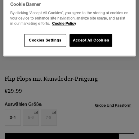
Cookie Banner
By clicking “Accept All Cookies”, you agree to the storing of cookies on
your device to enhance site navigation, analyze site usage, and assist
in our marketing efforts.
Cookie Policy
Cookies Settings
Accept All Cookies
1
2
3
4
5
6
7
Flip Flops mit Kunstleder-Prägung
€29.99
Auswählen Größe:
Größe Und Passform
3-4
5-6
7-8