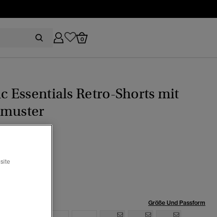
0
ic Essentials Retro-Shorts mit
lmuster
n marineblau
site
ewählt
röße:
Größe Und Passform