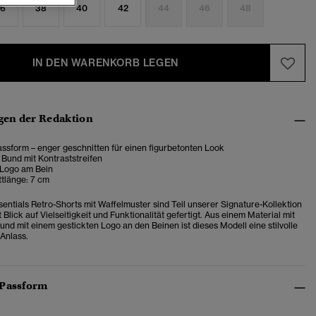
6
38
40
42
44
46
48
IN DEN WARENKORB LEGEN
en der Redaktion
ssform – enger geschnitten für einen figurbetonten Look
 Bund mit Kontraststreifen
 Logo am Bein
ttlänge: 7 cm
sentials Retro-Shorts mit Waffelmuster sind Teil unserer Signature-Kollektion
Blick auf Vielseitigkeit und Funktionalität gefertigt. Aus einem Material mit
und mit einem gestickten Logo an den Beinen ist dieses Modell eine stilvolle
 Anlass.
 Passform