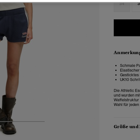
34
3
Anmerkung
Schmale Pa
Elastischer
Gesticktes
UK10 Schri
Die Athletic Es
und wurden mit 
Waffelstruktur 
Wahl für jeden
4
5
6
7
Größe und