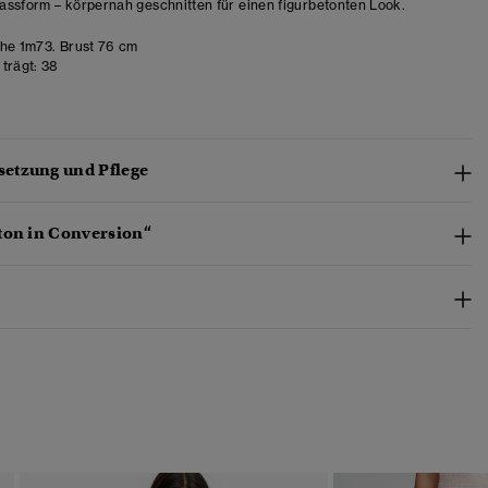
ssform – körpernah geschnitten für einen figurbetonten Look.
e 1m73. Brust 76 cm
trägt:
38
etzung und Pflege
ton in Conversion“