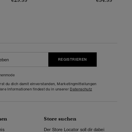
€29.99
€54.99
REGISTRIEREN
menmode
rst du dich damit einverstanden, Marketingmitteilungen
tere Informationen findest du in unserer
Datenschutz
nen
Store suchen
nis
Der Store Locator soll dir dabei