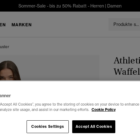
Sommer-Sale - bis zu 50% Rabatt -
Herren
|
Damen
EN
MARKEN
muster
Athlet
Waffe
€39.99
anner
Farbe:
laure
“Accept All Cookies”, you agree to the storing of cookies on your device to enhance 
Ausg
analyze site usage, and assist in our marketing efforts.
Cookie Policy
Cookies Settings
Accept All Cookies
Auswählen G