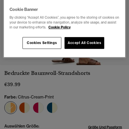
Cookie Banner
By clicking “Accept All Cookies”, you agree to the storing of cookies on
your device to enhance site navigation, analyze site usage, and assist
in our marketing efforts.
Cookie Policy
Cookies Settings
Accept All Cookies
1
2
3
4
5
6
7
8
Bedruckte Baumwoll-Strandshorts
€39.99
Farbe:
Citrus-Cream-Print
Ausgewählt
Auswählen Größe:
Größe Und Passform