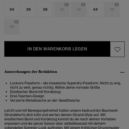
34
36
38
40
42
44
46
48
IN DEN WARENKORB LEGEN
Anmerkungen der Redaktion
Lockere Passform – die klassische Superdry-Passform. Nicht zu eng,
nicht zu weit, genau richtig. Wähle deine normale Größe
Elastischer Bund mit Kordelzug
Drei-Taschen-Design
Verzierte Metalllasche an der Gesäßtasche
Leicht und mit Bewegungsfreiheit halten unsere bedruckten Baumwoll-
Strandshorts dich kühl und werten deinen Strand-Style auf. Mit
elastischem Bund und Kordelzug kannst du sie nach deinen Vorlieben
anpassen und die ganze Saison über selbstbewusst mit deinem
vollendeten Sommer-Look auftreten. Mit einem fröhlichen Druckmuster