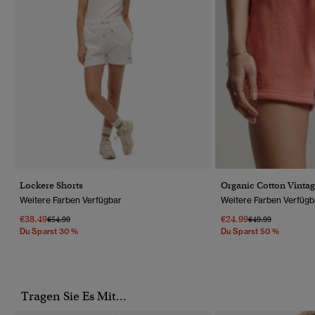
Lockere Shorts
Organic Cotton Vintag
Weitere Farben Verfügbar
Weitere Farben Verfügb
€38.49
€24.99
Preis Wurde Reduziert Von
Bis
Preis Wurde Reduz
Bis
€54.99
€49.99
Du Sparst 30 %
Du Sparst 50 %
Tragen Sie Es Mit...