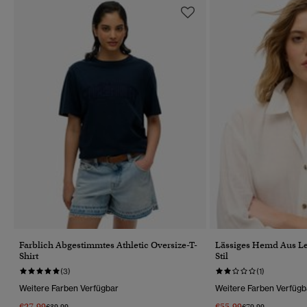
Farblich Abgestimmtes Athletic Oversize-T-
Lässiges Hemd Aus Le
Shirt
Stil
(3)
(1)
Weitere Farben Verfügbar
Weitere Farben Verfügb
€27.99
€55.99
Preis Wurde Reduziert Von
Bis
Preis Wurde Reduz
Bis
€39.99
€79.99