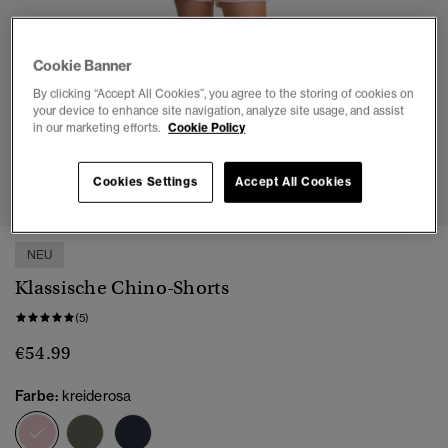
Cookie Banner
By clicking “Accept All Cookies”, you agree to the storing of cookies on
your device to enhance site navigation, analyze site usage, and assist
in our marketing efforts.
Cookie Policy
1
2
3
4
Cookies Settings
Accept All Cookies
NEU
Klassische Chino-Shorts
(5)
€54.99
Farbe:
kreiderosa
Ausgewählt