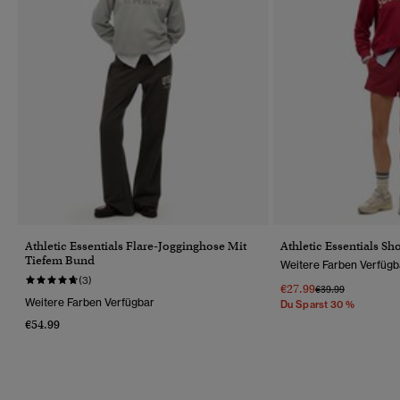
Athletic Essentials Flare-Jogginghose Mit
Athletic Essentials Sho
Tiefem Bund
Weitere Farben Verfügb
(3)
€27.99
Preis Wurde Reduz
Bis
€39.99
Weitere Farben Verfügbar
Du Sparst 30 %
€54.99