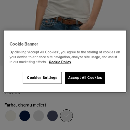
Cookie Banner
1
2
3
4
5
6
By clicking “Accept All Cookies”, you agree to the storing of cookies on
your device to enhance site navigation, analyze site usage, and assist
in our marketing efforts.
Cookie Policy
Athletic Essential T-Shirt mit Noppenstruktur
Cookies Settings
Accept All Cookies
(1)
€29.99
Farbe:
eisgrau meliert
Ausgewählt