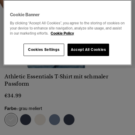
Cookie Banner
By clicking “Accept All Cookies”, you agree to the storing of cookies on
your device to enhance site navigation, analyze site usage, and assist
in our marketing efforts.
Cookie Policy
Cookies Settings
Accept All Cookies
1
2
3
4
5
6
7
Athletic Essentials T-Shirt mit schmaler
Passform
€34.99
Farbe:
grau meliert
Ausgewählt