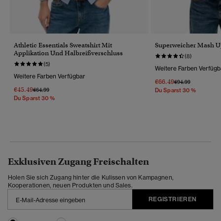
Athletic Essentials Sweatshirt Mit
Superweicher Mash U
Applikation Und Halbreißverschluss
(8)
(5)
Weitere Farben Verfügb
Weitere Farben Verfügbar
€66.49
Preis Wurde Reduz
Bis
€94.99
€45.49
Preis Wurde Reduziert Von
Bis
€64.99
Du Sparst 30 %
Du Sparst 30 %
Exklusiven Zugang Freischalten
Holen Sie sich Zugang hinter die Kulissen von Kampagnen,
Kooperationen, neuen Produkten und Sales.
REGISTRIEREN