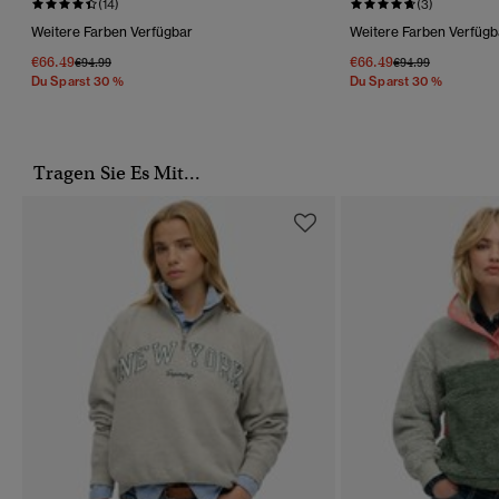
(14)
(3)
Weitere Farben Verfügbar
Weitere Farben Verfügb
€66.49
€66.49
Preis Wurde Reduziert Von
Bis
Preis Wurde Reduz
Bis
€94.99
€94.99
Du Sparst 30 %
Du Sparst 30 %
Tragen Sie Es Mit...