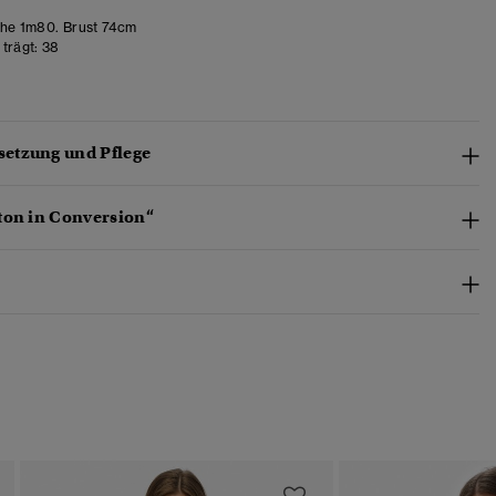
he 1m80. Brust 74cm
trägt:
38
etzung und Pflege
ton in Conversion“