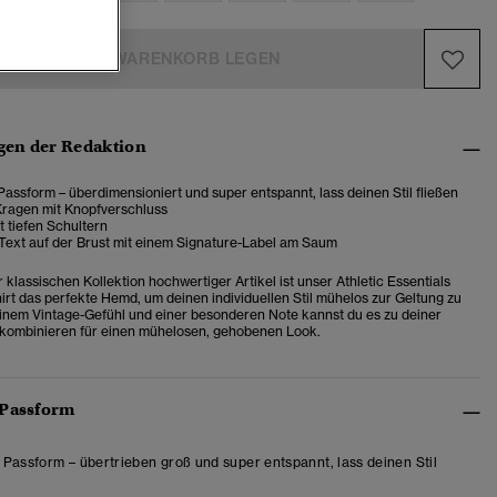
IN DEN WARENKORB LEGEN
en der Redaktion
assform – überdimensioniert und super entspannt, lass deinen Stil fließen
Kragen mit Knopfverschluss
t tiefen Schultern
 Text auf der Brust mit einem Signature-Label am Saum
r klassischen Kollektion hochwertiger Artikel ist unser Athletic Essentials
irt das perfekte Hemd, um deinen individuellen Stil mühelos zur Geltung zu
einem Vintage-Gefühl und einer besonderen Note kannst du es zu deiner
 kombinieren für einen mühelosen, gehobenen Look.
 Passform
Passform – übertrieben groß und super entspannt, lass deinen Stil