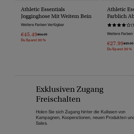
Athletic Essentials
Athletic Es
Jogginghose Mit Weitem Bein
Farblich A
Stickerei
Weitere Farben Verfügbar
(
€45.49
Weitere Farben
Preis Wurde Reduziert Von
Bis
€64.99
Du Sparst 30 %
€27.99
Preis 
€39.99
Du Sparst 30 %
Exklusiven Zugang
Freischalten
Holen Sie sich Zugang hinter die Kulissen von
Kampagnen, Kooperationen, neuen Produkten un
Sales.