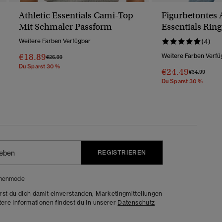
Athletic Essentials Cami-Top
Figurbetontes 
Mit Schmaler Passform
Essentials Ring
Weitere Farben Verfügbar
(4)
€18.89
Weitere Farben Verfü
Preis Wurde Reduziert Von
Bis
€26.99
Du Sparst 30 %
€24.49
Preis Wurde 
Bis
€34.99
Du Sparst 30 %
REGISTRIEREN
menmode
rst du dich damit einverstanden, Marketingmitteilungen
tere Informationen findest du in unserer
Datenschutz