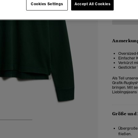
Cookies Settings
Accept All Cookies
Anmerkung
Oversized-P
Einfacher 
Verkürzt mi
Gestickter
Als Teil unsere
Grafik-Rugbysh
bringen. Mit s
Lieblingsjeans
Größe und
3
4
5
Übergroße 
fließen.