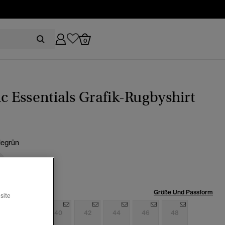
0
ic Essentials Grafik-Rugbyshirt
legrün
röße:
Größe Und Passform
site
6
38
40
42
44
46
48