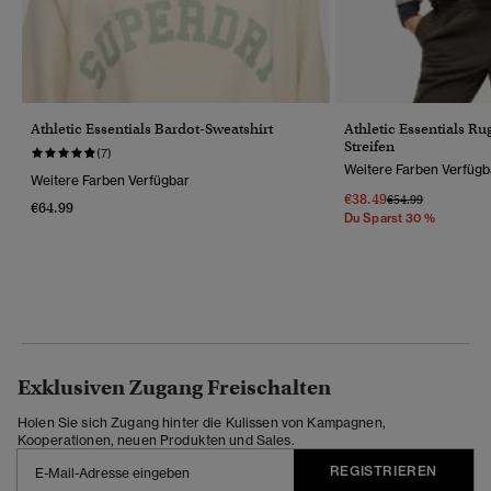
Athletic Essentials Bardot-Sweatshirt
Athletic Essentials Ru
Streifen
(7)
Weitere Farben Verfügb
Weitere Farben Verfügbar
€38.49
Preis Wurde Reduz
Bis
€54.99
€64.99
Du Sparst 30 %
Exklusiven Zugang Freischalten
Holen Sie sich Zugang hinter die Kulissen von Kampagnen,
Kooperationen, neuen Produkten und Sales.
REGISTRIEREN