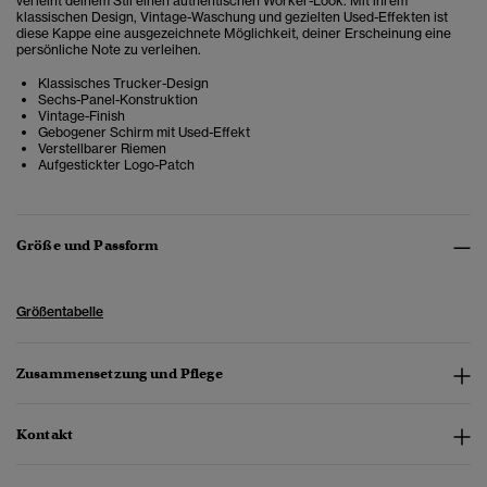
verleiht deinem Stil einen authentischen Worker-Look. Mit ihrem
klassischen Design, Vintage-Waschung und gezielten Used-Effekten ist
diese Kappe eine ausgezeichnete Möglichkeit, deiner Erscheinung eine
persönliche Note zu verleihen.
Klassisches Trucker-Design
Sechs-Panel-Konstruktion
Vintage-Finish
Gebogener Schirm mit Used-Effekt
Verstellbarer Riemen
Aufgestickter Logo-Patch
Größe und Passform
Größentabelle
Zusammensetzung und Pflege
Kontakt