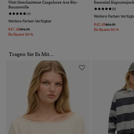
Weit Geschnittene Cargohose Aus Bio-
Essential Kapuzenjac
Baumwolle
(5)
(4)
Weitere Farben Verfügb
Weitere Farben Verfügbar
€42.49
Preis Wurde Reduz
Bis
€84.99
€47.49
Preis Wurde Reduziert Von
Bis
€94.99
Du Sparst 50 %
Du Sparst 50 %
Tragen Sie Es Mit...