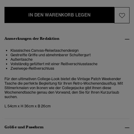
IN DEN WARENKORB LEGEN
Anmerkungen der Redaktion
Klassisches Canvas-Reisetaschendesign
Gestreifte Griffe und abnehmbarer Schultergurt
Außentasche
Vollständig gefüttert mit einer Reißverschlusstasche
Zweiwege-Reißverschluss
Für den ultimativen College-Look bietet die Vintage Patch Weekender
Tasche die perfekte Begleitung für Ihren Retro-Wochenendausflug. Mit
Stilmerkmalen von Ikonen wie der Collegejacke gibt Ihnen diese
Wochenendtasche genau den Vorwand, den Sie für Ihren Kurzurlaub
suchen.
L 54cm x H 36cm x B 26cm
Größe und Passform