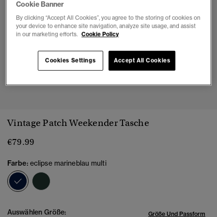
Cookie Banner
By clicking “Accept All Cookies”, you agree to the storing of cookies on
your device to enhance site navigation, analyze site usage, and assist
in our marketing efforts.
Cookie Policy
Cookies Settings
Accept All Cookies
1
2
3
4
5
Vintage Patch Weekender Tasche
€79.99
Farbe:
eclipse marineblau multi
Ausgewählt
Auswählen Größe:
Größe Und Passform