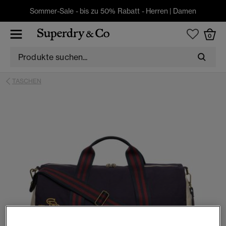
Sommer-Sale - bis zu 50% Rabatt -
Herren
|
Damen
0
TASCHEN