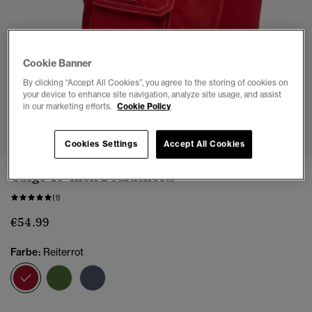
Cookie Banner
By clicking “Accept All Cookies”, you agree to the storing of cookies on
your device to enhance site navigation, analyze site usage, and assist
in our marketing efforts.
Cookie Policy
1
2
3
4
5
6
7
Cookies Settings
Accept All Cookies
Cargo 19-Inch Boardshorts
(1)
€54.99
Farbe:
Reiterrot
Ausgewählt