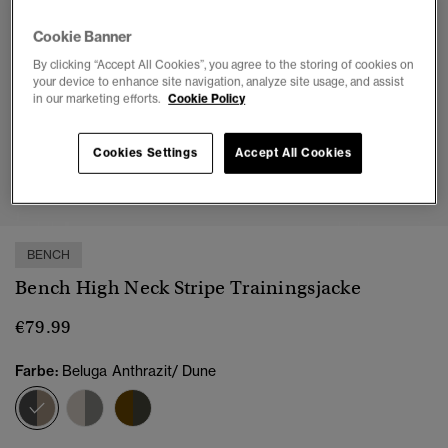
Cookie Banner
By clicking “Accept All Cookies”, you agree to the storing of cookies on
your device to enhance site navigation, analyze site usage, and assist
in our marketing efforts.
Cookie Policy
Cookies Settings
Accept All Cookies
1
2
3
4
5
BENCH
Bench High Neck Stripe Trainingsjacke
€79.99
Farbe:
Beluga Anthrazit/ Dune
Ausgewählt