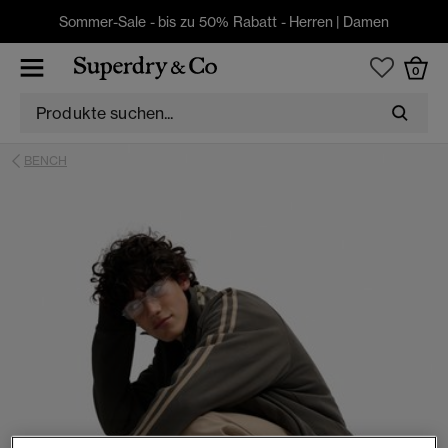
Sommer-Sale - bis zu 50% Rabatt -
Herren
|
Damen
0
BENCH