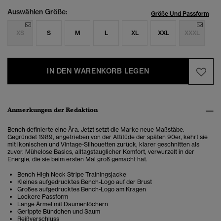
Auswählen Größe:
Größe Und Passform
XS
S
M
L
XL
XXL
XXXL
IN DEN WARENKORB LEGEN
Anmerkungen der Redaktion
Bench definierte eine Ära. Jetzt setzt die Marke neue Maßstäbe.
Gegründet 1989, angetrieben von der Attitüde der späten 90er, kehrt sie
mit ikonischen und Vintage-Silhouetten zurück, klarer geschnitten als
zuvor. Mühelose Basics, alltagstauglicher Komfort, verwurzelt in der
Energie, die sie beim ersten Mal groß gemacht hat.
Bench High Neck Stripe Trainingsjacke
Kleines aufgedrucktes Bench-Logo auf der Brust
Großes aufgedrucktes Bench-Logo am Kragen
Lockere Passform
Lange Ärmel mit Daumenlöchern
Gerippte Bündchen und Saum
Reißverschluss