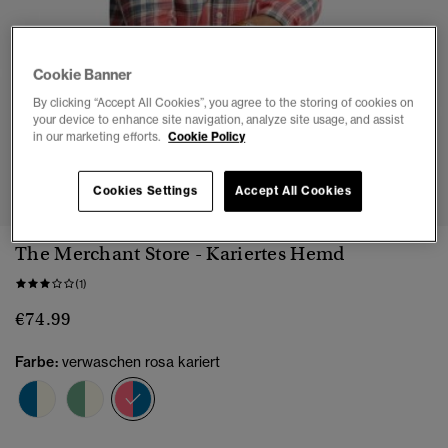
Cookie Banner
By clicking “Accept All Cookies”, you agree to the storing of cookies on
your device to enhance site navigation, analyze site usage, and assist
in our marketing efforts.
Cookie Policy
1
2
3
4
5
6
Cookies Settings
Accept All Cookies
The Merchant Store - Kariertes Hemd
(1)
€74.99
Farbe:
verwaschen rosa kariert
Ausgewählt