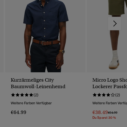
Kurzärmeliges City
Micro Logo Sho
Baumwoll-Leinenhemd
Lockerer Pass
(2)
(2)
Weitere Farben Verfügbar
Weitere Farben Verfü
€64.99
€38.49
Preis Wurde 
Bis
€54.99
Du Sparst 30 %