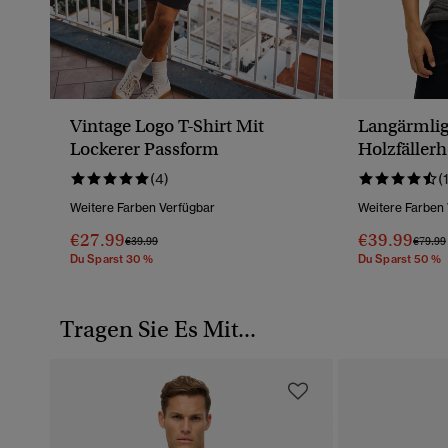
Vintage Logo T-Shirt Mit
Langärmli
Lockerer Passform
Holzfäller
(4)
(
Weitere Farben Verfügbar
Weitere Farben
€27.99
€39.99
Preis Wurde Reduziert Von
Bis
Preis 
€39.99
€79.99
Du Sparst 30 %
Du Sparst 50 %
Tragen Sie Es Mit...