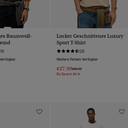
ges Baumwoll-
Locker Geschnittenes Luxury
hemd
Sport T-Shirt
19)
(2)
 Verfügbar
Weitere Farben Verfügbar
€27.99
Wurde Reduziert Von
Bis
Preis Wurde Reduziert Von
Bis
€39.99
Du Sparst 30 %