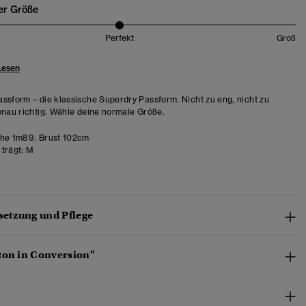
er Größe
Perfekt
Groß
Lesen
ssform – die klassische Superdry Passform. Nicht zu eng, nicht zu
enau richtig. Wähle deine normale Größe.
he 1m89. Brust 102cm
trägt:
M
etzung und Pflege
ton in Conversion“