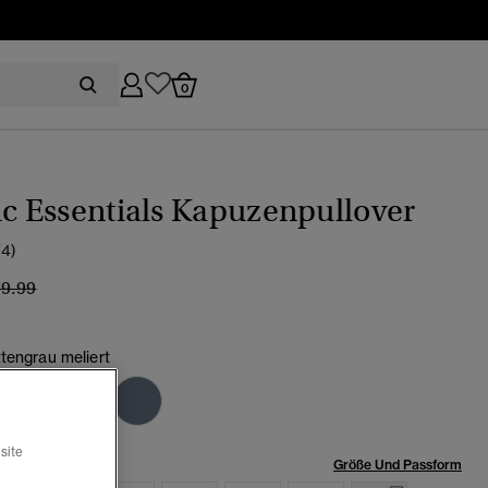
0
ic Essentials Kapuzenpullover
(4)
eis wurde reduziert von
bis
79.99
tengrau meliert
Ausgewählt
site
röße:
Größe Und Passform