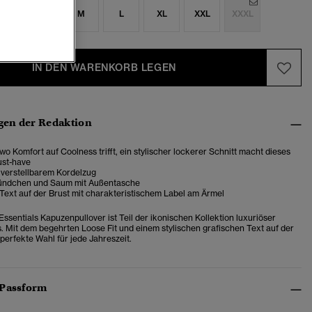
S
S
M
L
XL
XXL
XXXL
IN DEN WARENKORB LEGEN
en der Redaktion
 wo Komfort auf Coolness trifft, ein stylischer lockerer Schnitt macht dieses
ust-have
 verstellbarem Kordelzug
ündchen und Saum mit Außentasche
Text auf der Brust mit charakteristischem Label am Ärmel
Essentials Kapuzenpullover ist Teil der ikonischen Kollektion luxuriöser
. Mit dem begehrten Loose Fit und einem stylischen grafischen Text auf der
e perfekte Wahl für jede Jahreszeit.
 Passform