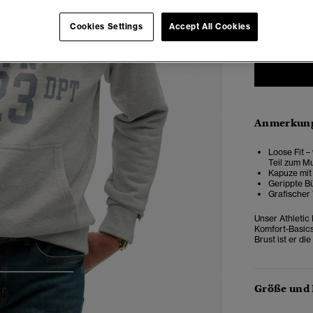
XXS
X
Cookies Settings
Accept All Cookies
Anmerkung
Loose Fit –
Teil zum M
Kapuze mit
Gerippte B
Grafischer 
Unser Athletic 
Komfort-Basics
Brust ist er di
3
4
5
Größe und