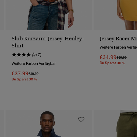
Slub Kurzarm-Jersey-Henley-
Jersey Racer M
Shirt
Weitere Farben Verfü
(7)
€34.99
Preis Wurde 
Bis
€49.99
Du Sparst 30 %
Weitere Farben Verfügbar
€27.99
Preis Wurde Reduziert Von
Bis
€39.99
Du Sparst 30 %