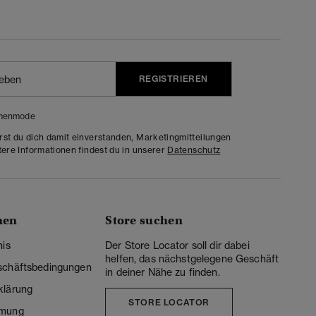
REGISTRIEREN
menmode
rst du dich damit einverstanden, Marketingmitteilungen
tere Informationen findest du in unserer
Datenschutz
nen
Store suchen
nis
Der Store Locator soll dir dabei
helfen, das nächstgelegene Geschäft
schäftsbedingungen
in deiner Nähe zu finden.
klärung
STORE LOCATOR
mmung