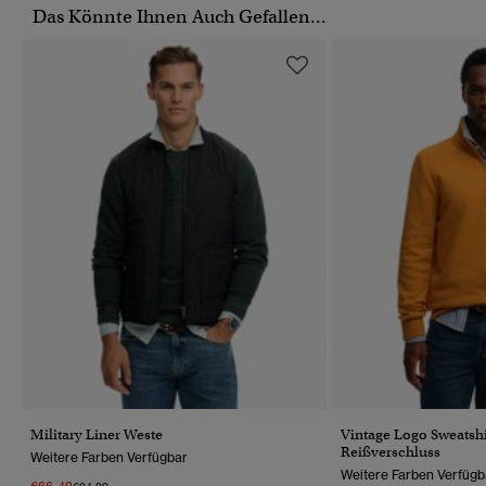
Das Könnte Ihnen Auch Gefallen...
Military Liner Weste
Vintage Logo Sweatshi
Reißverschluss
Weitere Farben Verfügbar
Weitere Farben Verfügb
Preis Wurde Reduziert Von
Bis