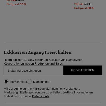
€66.49
€94.99
€52.49
Preis Wurde Reduz
Bis
€74.99
Du Sparst 30 %
Du Sparst 30 %
Exklusiven Zugang Freischalten
Holen Sie sich Zugang hinter die Kulissen von Kampagnen,
Kooperationen, neuen Produkten und Sales.
REGISTRIEREN
Herrenmode
Damenmode
Mit der Anmeldung erklärst du dich damit einverstanden,
Marketingmitteilungen von uns zu erhalten. Weitere Informationen
findest du in unserer
Datenschutz