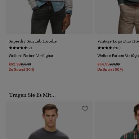
Superdry Sun Tab Hoodie
Vintage Logo Duo Ho
(2)
(3)
Weitere Farben Verfügbar
Weitere Farben Verfügb
€62.99
€44.99
Preis Wurde Reduziert Von
Bis
Preis Wurde Reduz
Bis
€89.99
€89.99
Du Sparst 30 %
Du Sparst 50 %
Tragen Sie Es Mit...