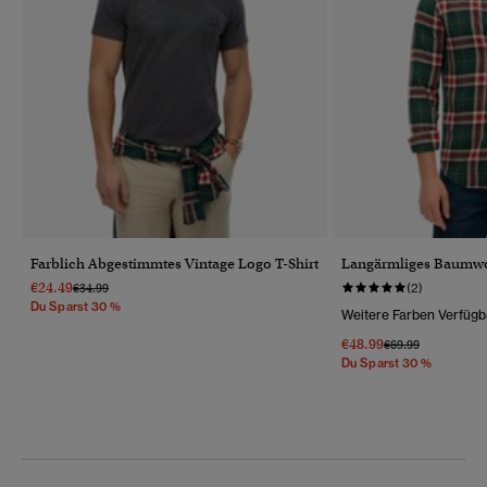
Farblich Abgestimmtes Vintage Logo T-Shirt
Langärmliges Baumwo
€24.49
Preis Wurde Reduziert Von
Bis
€34.99
(2)
Du Sparst 30 %
Weitere Farben Verfügb
€48.99
Preis Wurde Reduz
Bis
€69.99
Du Sparst 30 %