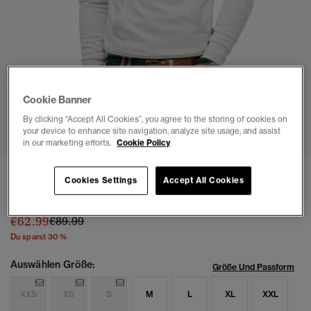
Cookie Banner
1
2
3
4
5
6
By clicking “Accept All Cookies”, you agree to the storing of cookies on
your device to enhance site navigation, analyze site usage, and assist
in our marketing efforts.
Cookie Policy
Vintage Great Outdoors Hoodie
Cookies Settings
Accept All Cookies
(1)
Preis wurde reduziert von
bis
€62.99
€89.99
Du sparst 30 %
Auswählen Größe:
Größe Und Passform
XXS
XS
S
M
L
XL
XXL