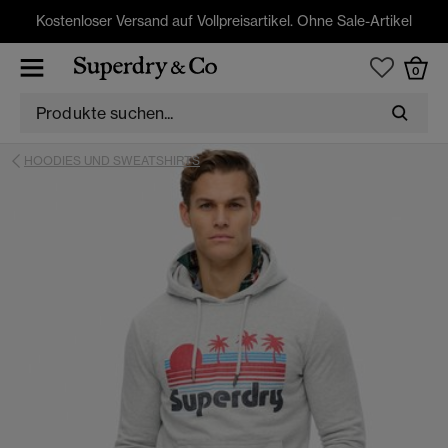
Kostenloser Versand auf Vollpreisartikel. Ohne Sale-Artikel
0
HOODIES UND SWEATSHIRTS