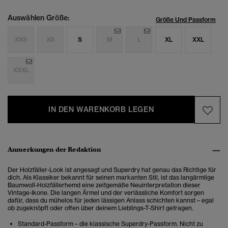
Auswählen Größe:
Größe Und Passform
XXS
XS
S
M
L
XL
XXL
XXXL
IN DEN WARENKORB LEGEN
Anmerkungen der Redaktion
Der Holzfäller-Look ist angesagt und Superdry hat genau das Richtige für
dich. Als Klassiker bekannt für seinen markanten Stil, ist das langärmlige
Baumwoll-Holzfällerhemd eine zeitgemäße Neuinterpretation dieser
Vintage-Ikone. Die langen Ärmel und der verlässliche Komfort sorgen
dafür, dass du mühelos für jeden lässigen Anlass schichten kannst – egal
ob zugeknöpft oder offen über deinem Lieblings-T-Shirt getragen.
Standard-Passform – die klassische Superdry-Passform. Nicht zu