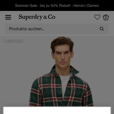
Sommer-Sale - bis zu 50% Rabatt -
Herren
|
Damen
0
OBERTEILE