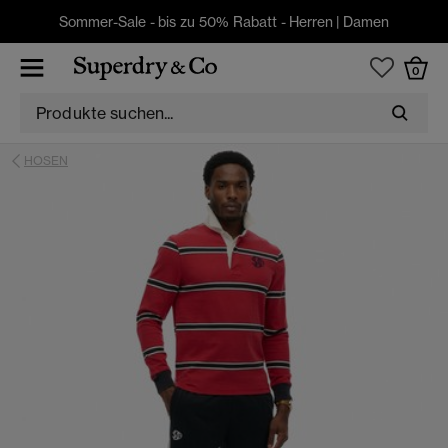
Sommer-Sale - bis zu 50% Rabatt -
Herren
|
Damen
0
HOSEN