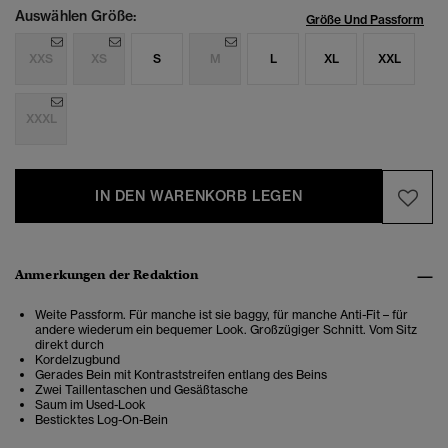
Auswählen Größe:
Größe Und Passform
XXS
XS
S
M
L
XL
XXL
XXXL
IN DEN WARENKORB LEGEN
Anmerkungen der Redaktion
Weite Passform. Für manche ist sie baggy, für manche Anti-Fit – für
andere wiederum ein bequemer Look. Großzügiger Schnitt. Vom Sitz
direkt durch
Kordelzugbund
Gerades Bein mit Kontraststreifen entlang des Beins
Zwei Taillentaschen und Gesäßtasche
Saum im Used-Look
Besticktes Log-On-Bein