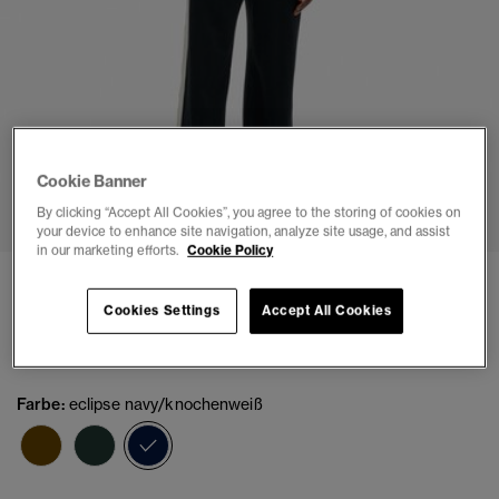
Cookie Banner
1
2
3
4
5
6
7
By clicking “Accept All Cookies”, you agree to the storing of cookies on
your device to enhance site navigation, analyze site usage, and assist
in our marketing efforts.
Cookie Policy
Athletic Fives Jogginghose
Cookies Settings
Accept All Cookies
(2)
€89.99
Farbe:
eclipse navy/knochenweiß
Ausgewählt