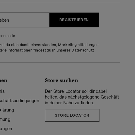
REGISTRIEREN
menmode
rst du dich damit einverstanden, Marketingmitteilungen
tere Informationen findest du in unserer
Datenschutz
nen
Store suchen
nis
Der Store Locator soll dir dabei
helfen, das nächstgelegene Geschäft
schäftsbedingungen
in deiner Nähe zu finden.
klärung
STORE LOCATOR
mmung
lungen