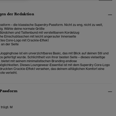
en der Redaktion
sform – die klassische Superdry-Passform. Nicht zu eng, nicht zu weit,
tig. Wähle deine normale Größe
 Bündchen und Taillenbund mit verstellbarem Kordelzug
che Einschubtaschen mit leicht angerauter Innenseite
tes Core-Logo mit Crackle-Effekt
 an der Seite
ogginghose ist ein unverzichtbares Basic, das mit Blick auf deinen Stil und
 gefertigt wurde. Schlichtheit von ihrer besten Seite – dieses vielseitige
 bietet mit seinem minimalistischen Branding endlose
öglichkeiten.
Dieses Loungewear-Essential ist mit dem Superdry Core-Logo
druckten Crackle-Effekt versehen, das deinem alltäglichen Komfort eine
te verleiht.
 Passform
trägt:
M