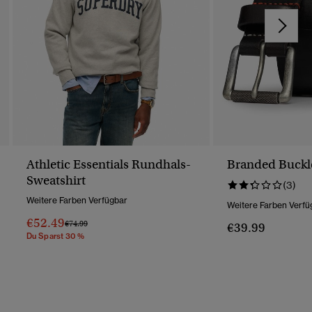
Athletic Essentials Rundhals-
Branded Buckl
Sweatshirt
(3)
Weitere Farben Verfügbar
Weitere Farben Verfü
€52.49
Preis Wurde Reduziert Von
Bis
€74.99
€39.99
Du Sparst 30 %