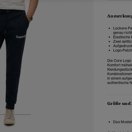
Anmerkung
Lockere Pas
genau rich
Elastische
Zwei seitli
Aufgedruck
Logo-Patch
Die Core Logo J
Komfort mühelos
Kleidungsstück
Kombinationsm
in einem aufge
authentische No
Größe und
3
4
5
Das Model 