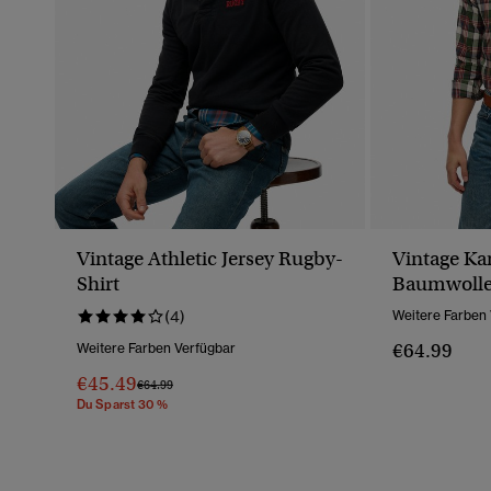
Vintage Athletic Jersey Rugby-
Vintage Ka
Shirt
Baumwoll
(4)
Weitere Farben
€64.99
Weitere Farben Verfügbar
€45.49
Preis Wurde Reduziert Von
Bis
€64.99
Du Sparst 30 %