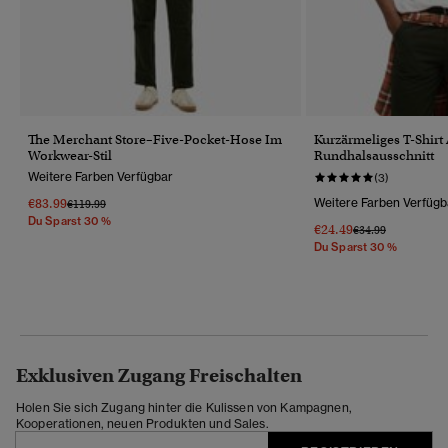
The Merchant Store–Five-Pocket-Hose Im
Kurzärmeliges T-Shir
Workwear-Stil
Rundhalsausschnitt
Weitere Farben Verfügbar
(3)
€83.99
Weitere Farben Verfügb
Preis Wurde Reduziert Von
Bis
€119.99
Du Sparst 30 %
€24.49
Preis Wurde Reduz
Bis
€34.99
Du Sparst 30 %
Exklusiven Zugang Freischalten
Holen Sie sich Zugang hinter die Kulissen von Kampagnen,
Kooperationen, neuen Produkten und Sales.