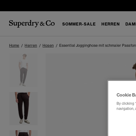
SOMMER-SALE
HERREN
DAM
Home
Herren
Hosen
Essential Jogginghose mit schmaler Passfo
Cookie B
By clicking 
navigation, 