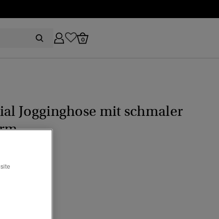
0
ial Jogginghose mit schmaler
orm
site
age Port Marl
Ausgewählt