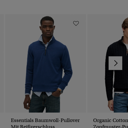
Essentials Baumwoll-Pullover
Organic Cotton
Mit Reißverschluss
Zopfmuster-Pul