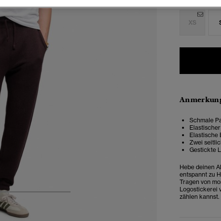
Auswählen G
XS
Anmerkung
Schmale Pa
Elastische
Elastische
Zwei seitl
Gestickte 
Hebe deinen Al
entspannt zu H
Tragen von mor
Logostickerei v
zählen kannst.
4
5
6
7