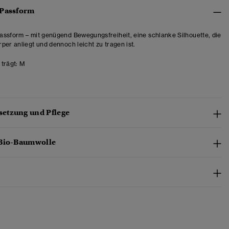
 Passform
ssform – mit genügend Bewegungsfreiheit, eine schlanke Silhouette, die
per anliegt und dennoch leicht zu tragen ist.
trägt:
M
etzung und Pflege
 Bio-Baumwolle