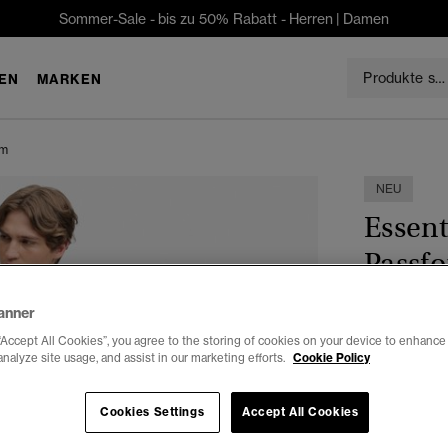
Sommer-Sale - bis zu 50% Rabatt -
Herren
|
Damen
EN
MARKEN
rm
NEU
Essent
Passf
€79.99
anner
“Accept All Cookies”, you agree to the storing of cookies on your device to enhance 
Farbe:
Herit
analyze site usage, and assist in our marketing efforts.
Cookie Policy
Cookies Settings
Accept All Cookies