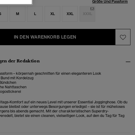
röße:
Größe Und Passform
S
M
L
XL
XXL
XXXL
IN DEN WARENKORB LEGEN
en der Redaktion
ssform – körpernah geschnitten für einen eleganteren Look
r Bund mit Kordelzug
 Bündchen
iche Nahttaschen
Logostickerei
ltags-Komfort auf ein neues Level mit unserer Essential Jogginghose. Ob du
ause bleibst oder unterwegs Besorgungen erledigst – sie ist für müheloses
gens bis abends gemacht. Mit der charakteristischen Superdry-
eredelt, bietet sie einen cleanen, vielseitigen Look, auf den du Tag für Tag