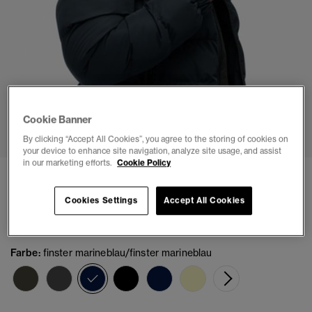
1
2
3
4
5
6
7
Cookie Banner
By clicking “Accept All Cookies”, you agree to the storing of cookies on
your device to enhance site navigation, analyze site usage, and assist
in our marketing efforts.
Cookie Policy
Kapuzen-Sportpufferjacke
(7)
Cookies Settings
Accept All Cookies
€129.99
Farbe:
finster marineblau/finster marineblau
Ausgewählt