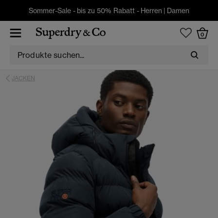
Sommer-Sale - bis zu 50% Rabatt -
Herren
|
Damen
0
JACKEN