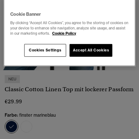
Cookie Banner
By clicking “Accept All Cookies”, you agree to the storing of cookies on
your device to enhance site navigation, analyze site usage, and assist
in our marketing efforts.
Cookie Policy
Cookies Settings
Accept All Cookies
1
2
3
4
5
NEU
Classic Cotton Linen Top mit lockerer Passform
€29.99
Farbe:
finster marineblau
Ausgewählt