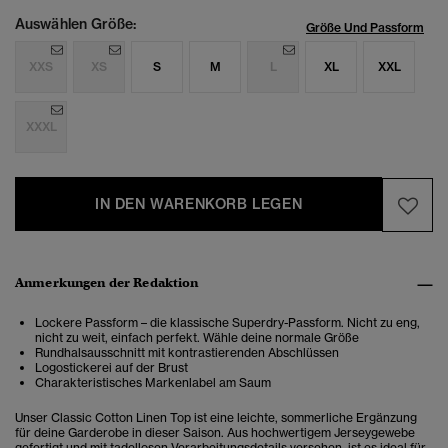
Auswählen Größe:
Größe Und Passform
XXS
XS
S
M
L
XL
XXL
XXXL
IN DEN WARENKORB LEGEN
Anmerkungen der Redaktion
Lockere Passform – die klassische Superdry-Passform. Nicht zu eng,
nicht zu weit, einfach perfekt. Wähle deine normale Größe
Rundhalsausschnitt mit kontrastierenden Abschlüssen
Logostickerei auf der Brust
Charakteristisches Markenlabel am Saum
Unser Classic Cotton Linen Top ist eine leichte, sommerliche Ergänzung
für deine Garderobe in dieser Saison. Aus hochwertigem Jerseygewebe
gefertigt und mit tadellosen Verarbeitungsdetails versehen, ist es ideal für