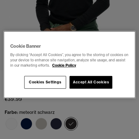
Cookie Banner
1
2
3
4
5
By clicking “Accept All Cookies”, you agree to the storing of cookies on
your device to enhance site navigation, analyze site usage, and assist
in our marketing efforts.
Cookie Policy
Classic Essential Henley Shirt
Cookies Settings
Accept All Cookies
(1)
€39.99
Farbe:
meteorit schwarz
Ausgewählt