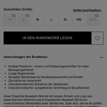
Auswählen Größe:
Größe Und Passform
XS
S
M
L
XL
XXL
XXXL
IN DEN WARENKORB LEGEN
Anmerkungen der Redaktion
Kastige Passform – locker und fließend geschnitten für mehr
Bewegungsfreiheit
Lange Raglanärmel
Gerippte Abschlüsse an Rundhalsausschnitt und Ärmeln
Ziernähte am Ausschnitt
Charakteristisches Etikett an der Seitennaht
Charakteristischer, aufgestickter Schriftzug im Brustbereich
Unser Essential Baseball-Oberteil mit langen Ärmeln und Logo aus
superweichem Material und im klassischen Baseball-Stil ist ein
unverzichtbarer Bestandteil jeder Garderobe. Style dich, wie es dir gefällt,
und wir garantieren dir, dass du großartig aussehen und dich wohlfühlen