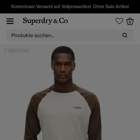
Kostenloser Versand auf Vollpreisartikel. Ohne Sale-Artikel
0
OBERTEILE