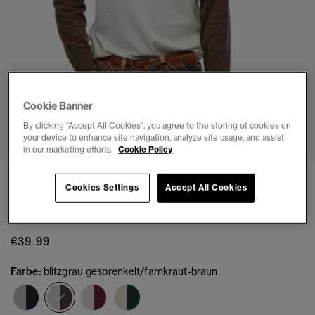
Cookie Banner
1
2
3
4
5
6
By clicking “Accept All Cookies”, you agree to the storing of cookies on
your device to enhance site navigation, analyze site usage, and assist
in our marketing efforts.
Cookie Policy
Essential Baseball-Oberteil mit langen Ärmeln
Cookies Settings
Accept All Cookies
und Logo
(5)
€39.99
Farbe:
blitzgrau gesprenkelt/farnkraut-braun
Ausgewählt