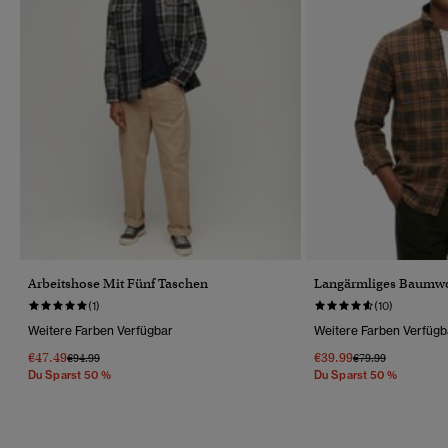
Arbeitshose Mit Fünf Taschen
Langärmliges Baumwo
(1)
(10)
Weitere Farben Verfügbar
Weitere Farben Verfügb
€47.49
€39.99
Preis Wurde Reduziert Von
Bis
Preis Wurde Reduz
Bis
€94.99
€79.99
Du Sparst 50 %
Du Sparst 50 %