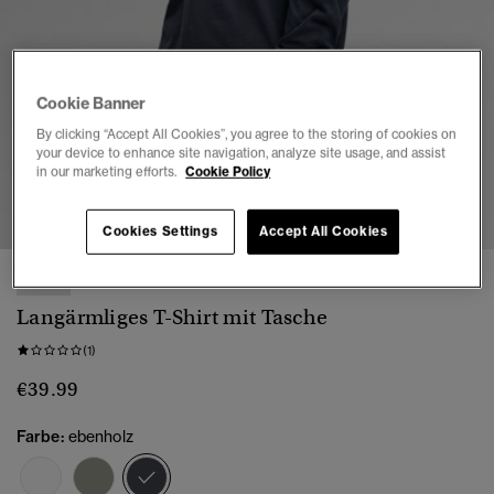
Cookie Banner
By clicking “Accept All Cookies”, you agree to the storing of cookies on
your device to enhance site navigation, analyze site usage, and assist
in our marketing efforts.
Cookie Policy
1
2
3
4
5
6
7
Cookies Settings
Accept All Cookies
NEU
Langärmliges T-Shirt mit Tasche
(1)
€39.99
Farbe:
ebenholz
Ausgewählt